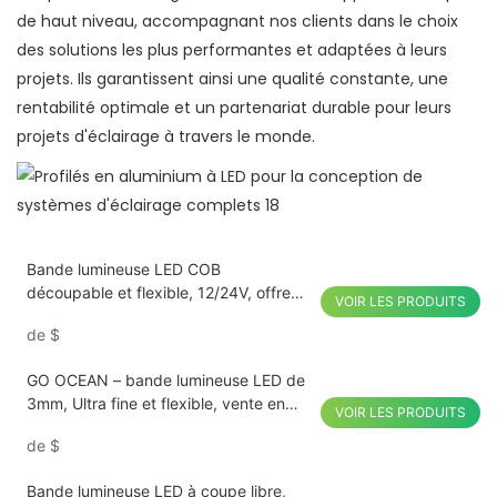
de haut niveau, accompagnant nos clients dans le choix
des solutions les plus performantes et adaptées à leurs
projets. Ils garantissent ainsi une qualité constante, une
rentabilité optimale et un partenariat durable pour leurs
projets d'éclairage à travers le monde.
Bande lumineuse LED COB
découpable et flexible, 12/24V, offre
VOIR LES PRODUITS
spéciale, pour usage domestique et
de
$
Commercial
GO OCEAN – bande lumineuse LED de
3mm, Ultra fine et flexible, vente en
VOIR LES PRODUITS
gros en usine, prix bas, haute qualité
de
$
Bande lumineuse LED à coupe libre,