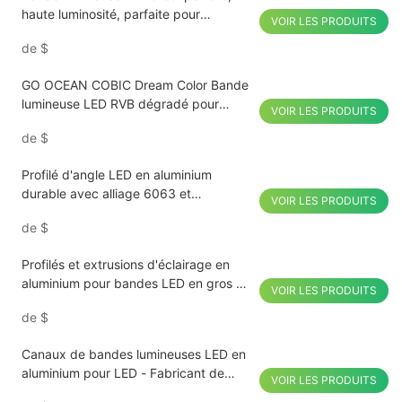
haute luminosité, parfaite pour
VOIR LES PRODUITS
l'éclairage domestique et commercial,
de
$
économe en énergie
GO OCEAN COBIC Dream Color Bande
lumineuse LED RVB dégradé pour
VOIR LES PRODUITS
éclairage domestique et commercial
de
$
économe en énergie
Profilé d'angle LED en aluminium
durable avec alliage 6063 et
VOIR LES PRODUITS
résistance aux UV
de
$
Profilés et extrusions d'éclairage en
aluminium pour bandes LED en gros –
VOIR LES PRODUITS
Approvisionnement direct d'usine
de
$
Canaux de bandes lumineuses LED en
aluminium pour LED - Fabricant de
VOIR LES PRODUITS
Shenzhen