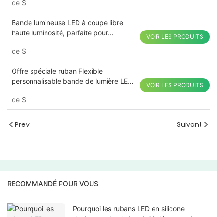
de
$
Bande lumineuse LED à coupe libre,
haute luminosité, parfaite pour
VOIR LES PRODUITS
l'éclairage domestique et commercial,
de
$
économe en énergie
Offre spéciale ruban Flexible
personnalisable bande de lumière LED
VOIR LES PRODUITS
de coupe gratuite 24V 3000k 4000k
de
$
6000k bande de LED COB
Prev
Suivant
RECOMMANDÉ POUR VOUS
Pourquoi les rubans LED en silicone