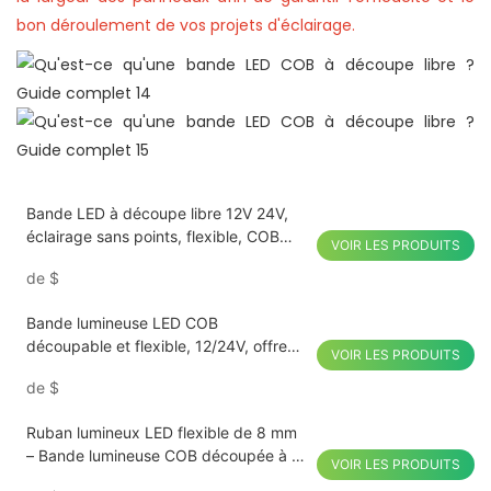
bon déroulement de vos projets d'éclairage.
Bande LED à découpe libre 12V 24V,
éclairage sans points, flexible, COB
VOIR LES PRODUITS
pour projets d'éclairage intérieur
de
$
Bande lumineuse LED COB
découpable et flexible, 12/24V, offre
VOIR LES PRODUITS
spéciale, pour usage domestique et
de
$
Commercial
Ruban lumineux LED flexible de 8 mm
– Bande lumineuse COB découpée à la
VOIR LES PRODUITS
taille 12 V/24 V