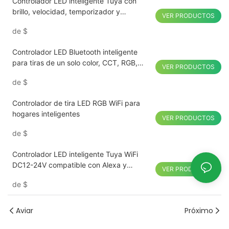
Controlador LED inteligente Tuya con
brillo, velocidad, temporizador y
VER PRODUCTOS
funciones personalizadas
de
$
Controlador LED Bluetooth inteligente
para tiras de un solo color, CCT, RGB,
VER PRODUCTOS
RGBW y RGBCWS
de
$
Controlador de tira LED RGB WiFi para
hogares inteligentes
VER PRODUCTOS
de
$
Controlador LED inteligente Tuya WiFi
DC12-24V compatible con Alexa y
VER PRODUCTOS
Google
de
$
Aviar
Próximo