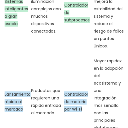
Sistemas
iluminación
mejora la
Controlador
inteligentes
complejos con
estabilidad del
de
a gran
muchos
sistema y
subprocesos
escala
dispositivos
reduce el
conectados.
riesgo de fallos
en puntos
únicos.
Mayor rapidez
en la adopción
del
ecosistema y
Productos que
una
Lanzamiento
Controlador
requieren una
integración
rápido al
de materia
rápida entrada
más sencilla
mercado
por Wi-Fi
al mercado.
con las
principales
plataformas