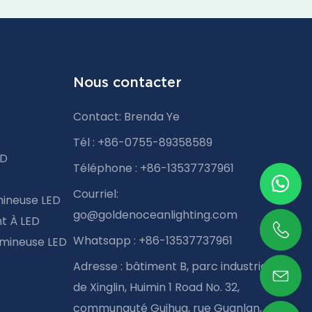
Nous contacter
Contact: Brenda Ye
Tél : +86-0755-89358589
ED
Téléphone : +86-13537737961
Courriel:
mineuse LED
go@goldenoceanlighting.com
t À LED
Whatsapp : +86-13537737961
mineuse LED
Adresse : bâtiment B, parc industriel
de Xinglin, Huimin 1 Road No. 32,
communauté Guihua, rue Guanlan,