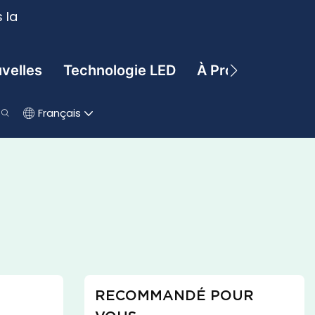
 la
velles
Technologie LED
À Propos De
C
Français
RECOMMANDÉ POUR