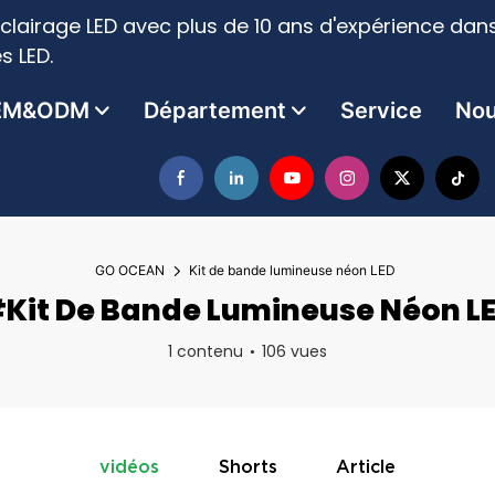
clairage LED avec plus de 10 ans d'expérience dans
s LED.
EM&ODM
Département
Service
Nou
GO OCEAN
Kit de bande lumineuse néon LED
Kit De Bande Lumineuse Néon L
1 contenu
106 vues
vidéos
Shorts
Article