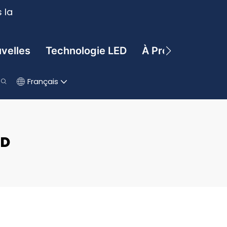
 la
velles
Technologie LED
À Propos De
C
Français
ED