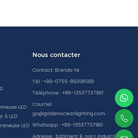
Nous contacter
Contact: Brenda Ye
Tél : +86-0755-89358589
ED
Téléphone : +86-13537737961
Courriel:
mineuse LED
go@goldenoceanlighting.com
t À LED
Whatsapp : +86-13537737961
mineuse LED
Adresse : bâtiment B, parc industriel