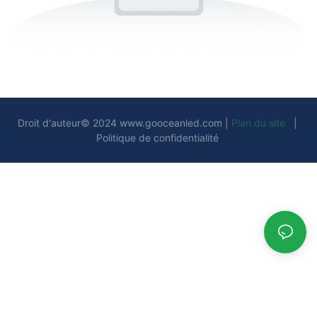
Droit d'auteur© 2024
www.gooceanled.com
|
Plan du site
|
Politique de confidentialité