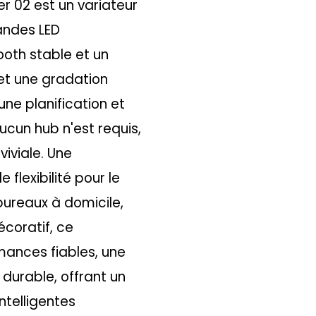
r 02 est un variateur
bandes LED
oth stable et un
met une gradation
 une planification et
ucun hub n'est requis,
viviale. Une
flexibilité pour le
bureaux à domicile,
écoratif, ce
mances fiables, une
durable, offrant un
intelligentes