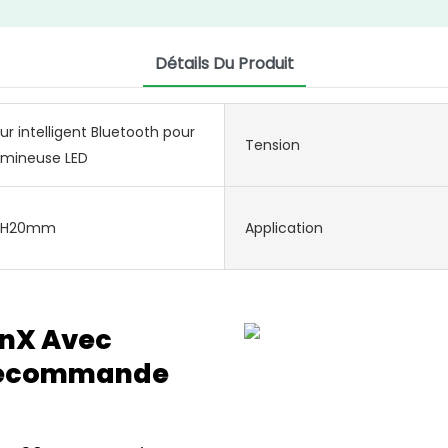
Détails Du Produit
ur intelligent Bluetooth pour
Tension
umineuse LED
6*H20mm
Application
anX Avec
élécommande