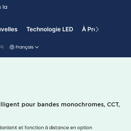
 la
velles
Technologie LED
À Propos De
C
Français
elligent pour bandes monochromes, CCT,
anlanX et fonction à distance en option