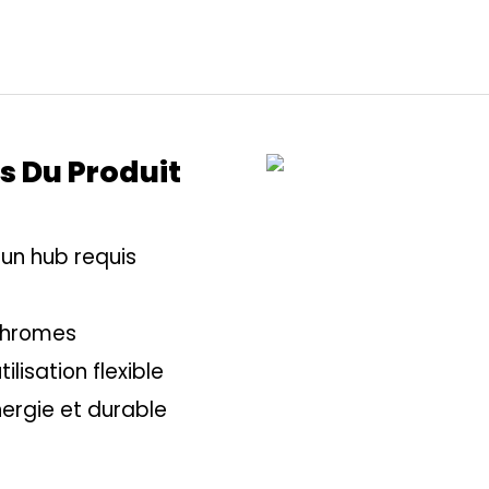
s Du Produit
cun hub requis
chromes
isation flexible
rgie et durable