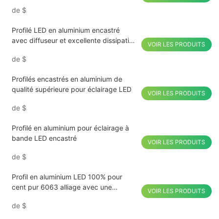
résistance aux UV
de
$
Profilé LED en aluminium encastré
avec diffuseur et excellente dissipation
VOIR LES PRODUITS
thermique
de
$
Profilés encastrés en aluminium de
qualité supérieure pour éclairage LED
VOIR LES PRODUITS
de
$
Profilé en aluminium pour éclairage à
bande LED encastré
VOIR LES PRODUITS
de
$
Profil en aluminium LED 100% pour
cent pur 6063 alliage avec une
VOIR LES PRODUITS
conductivité thermique élevée pour le
de
$
passage de l'hôtel