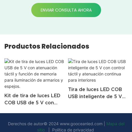
ENVIAR CONSULTA AHORA
Productos Relacionados
Tira de luces LED COB
Kit de tira de luces LED
USB inteligente de 5 V
COB USB de 5 V con
con control táctil y
atenuación táctil y
atenuación continua
función de memoria
para interiores
Derechos de autor© 2024
www.gooceanled.com
|
Mapa del
para iluminación de
sitio
|
Política de privacidad
armarios y espejos.