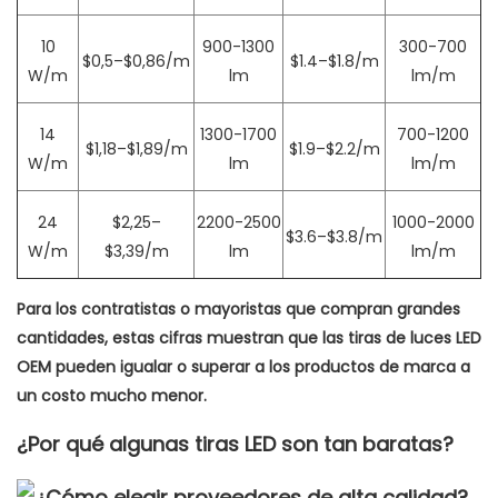
10
900-1300
300-700
$0,5–$0,86/m
$1.4–$1.8/m
W/m
lm
lm/m
14
1300-1700
700-1200
$1,18–$1,89/m
$1.9–$2.2/m
W/m
lm
lm/m
24
$2,25–
2200-2500
1000-2000
$3.6–$3.8/m
W/m
$3,39/m
lm
lm/m
Para los contratistas o mayoristas que compran grandes
cantidades, estas cifras muestran que las tiras de luces LED
OEM pueden igualar o superar a los productos de marca a
un costo mucho menor.
¿Por qué algunas tiras LED son tan baratas?