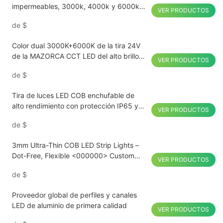
impermeables, 3000k, 4000k y 6000k,
VER PRODUCTOS
corte libre, IP67, 24 V CC
de
$
Color dual 3000K+6000K de la tira 24V
de la MAZORCA CCT LED del alto brillo
VER PRODUCTOS
para las soluciones caseras de la
de
$
iluminación comercial
Tira de luces LED COB enchufable de
alto rendimiento con protección IP65 y
VER PRODUCTOS
resistente al agua IP67
de
$
3mm Ultra-Thin COB LED Strip Lights –
Dot-Free, Flexible <000000> Custom
VER PRODUCTOS
Colors
de
$
Proveedor global de perfiles y canales
LED de aluminio de primera calidad
VER PRODUCTOS