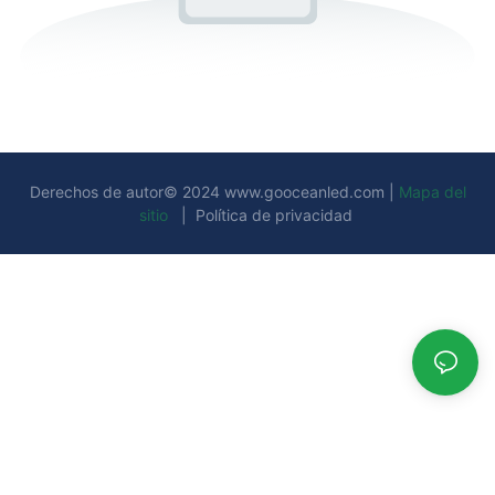
Derechos de autor© 2024
www.gooceanled.com
|
Mapa del
sitio
|
Política de privacidad