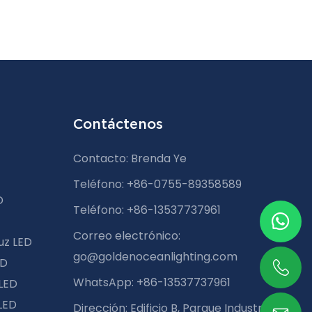
Contáctenos
Contacto: Brenda Ye
Teléfono: +86-0755-89358589
D
Teléfono: +86-13537737961
Correo electrónico:
uz LED
go@goldenoceanlighting.com
ED
WhatsApp: +86-13537737961
 LED
LED
Dirección: Edificio B, Parque Industrial