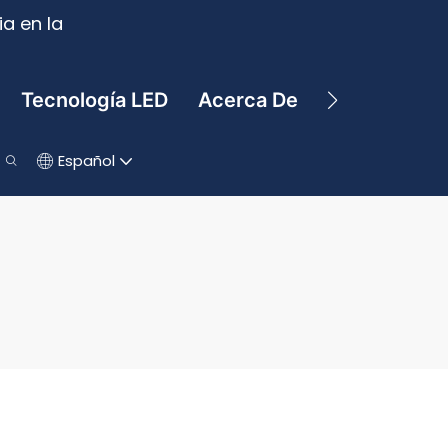
a en la
Tecnología LED
Acerca De
Contacto
Español