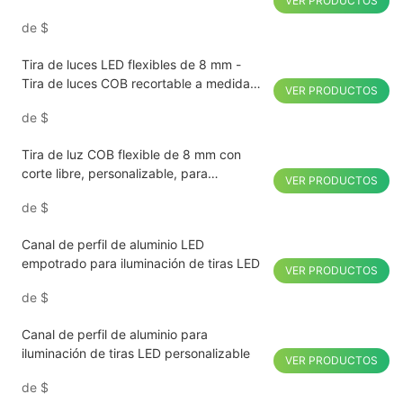
VER PRODUCTOS
12V 24V para el hogar y el uso comercial
de
$
Tira de luces LED flexibles de 8 mm -
Tira de luces COB recortable a medida
VER PRODUCTOS
de 12 V/24 V
de
$
Tira de luz COB flexible de 8 mm con
corte libre, personalizable, para
VER PRODUCTOS
exhibición comercial
de
$
Canal de perfil de aluminio LED
empotrado para iluminación de tiras LED
VER PRODUCTOS
de
$
Canal de perfil de aluminio para
iluminación de tiras LED personalizable
VER PRODUCTOS
de
$