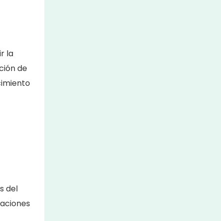
r la
ción de
cimiento
s del
iaciones